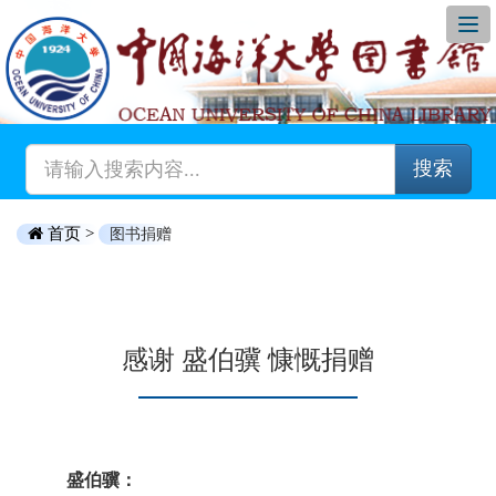
搜索
首页 >
图书捐赠
感谢 盛伯骥 慷慨捐赠
盛伯骥：