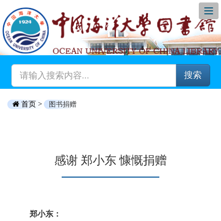
搜索
首页 >
图书捐赠
感谢 郑小东 慷慨捐赠
郑小东：