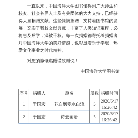
一直以来，中国海洋大学图书馆得到广大师生和
校友、社会各界人士及有关团体的大力支持，已经获
得大量捐赠文献。这些慷慨捐赠，支持着图书馆的发
展，充实了我校文献典藏，丰富了人类知识宝库，必
将惠及后学，泽被千秋。每一次捐赠都寄托着捐赠者
对中国海洋大学的美好情感，也彰显着乐于奉献、热
爱文化事业之时代精神。
对您的慷慨惠赠谨致谢忱！
中国海洋大学图书馆
序号
捐赠人
题名
册数
捐赠时间
2020/6/17
1
于国宏
花自飘零水自流
5
16:26:42
2020/6/17
2
于国宏
诗云画语
5
16:26:42