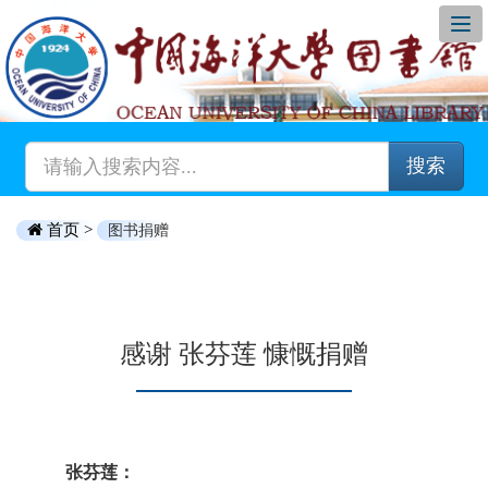
搜索
首页 >
图书捐赠
感谢 张芬莲 慷慨捐赠
张芬莲：