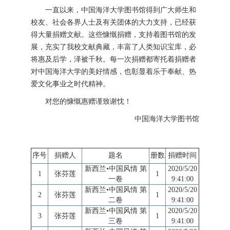
一直以来，中国海洋大学图书馆得到广大师生和
校友、社会各界人士及有关团体的大力支持，已经获
得大量捐赠文献。这些慷慨捐赠，支持着图书馆的发
展，充实了我校文献典藏，丰富了人类知识宝库，必
将惠及后学，泽被千秋。每一次捐赠都寄托着捐赠者
对中国海洋大学的美好情感，也彰显着乐于奉献、热
爱文化事业之时代精神。
对您的慷慨惠赠谨致谢忱！
中国海洋大学图书馆
序号
捐赠人
题名
册数
捐赠时间
新西兰•中国风情 第
2020/5/20
1
张芬莲
1
一卷
9:41:00
新西兰•中国风情 第
2020/5/20
2
张芬莲
1
二卷
9:41:00
新西兰•中国风情 第
2020/5/20
3
张芬莲
1
三卷
9:41:00