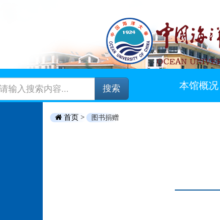
本馆概况
搜索
首页 >
图书捐赠