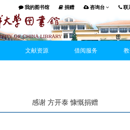
我的图书馆
捐赠
咨询台
联
文献资源
借阅服务
教
感谢 方开泰 慷慨捐赠