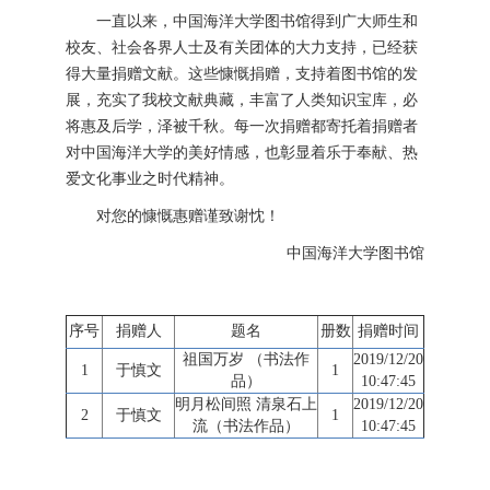
一直以来，中国海洋大学图书馆得到广大师生和
校友、社会各界人士及有关团体的大力支持，已经获
得大量捐赠文献。这些慷慨捐赠，支持着图书馆的发
展，充实了我校文献典藏，丰富了人类知识宝库，必
将惠及后学，泽被千秋。每一次捐赠都寄托着捐赠者
对中国海洋大学的美好情感，也彰显着乐于奉献、热
爱文化事业之时代精神。
对您的慷慨惠赠谨致谢忱！
中国海洋大学图书馆
序号
捐赠人
题名
册数
捐赠时间
祖国万岁 （书法作
2019/12/20
1
于慎文
1
品）
10:47:45
明月松间照 清泉石上
2019/12/20
2
于慎文
1
流（书法作品）
10:47:45