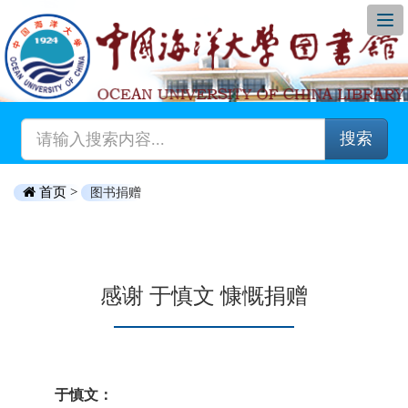
搜索
首页 >
图书捐赠
感谢 于慎文 慷慨捐赠
于慎文：