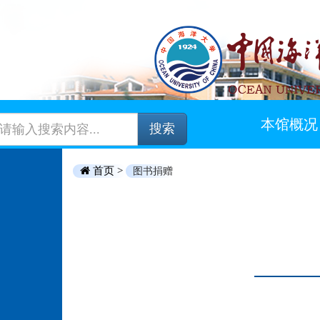
本馆概况
搜索
首页 >
图书捐赠