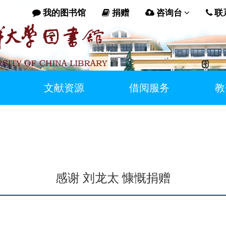
我的图书馆
捐赠
咨询台
联
文献资源
借阅服务
教
感谢 刘龙太 慷慨捐赠