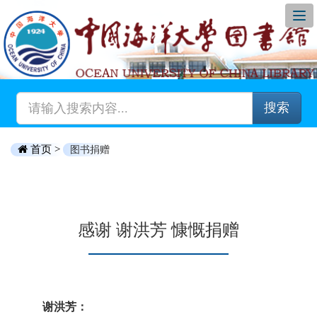
搜索
首页 >
图书捐赠
感谢 谢洪芳 慷慨捐赠
谢洪芳：