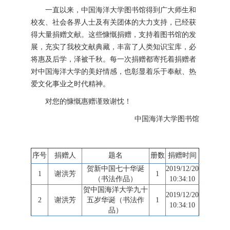
一直以来，中国海洋大学图书馆得到广大师生和
校友、社会各界人士及有关团体的大力支持，已经获
得大量捐赠文献。这些慷慨捐赠，支持着图书馆的发
展，充实了我校文献典藏，丰富了人类知识宝库，必
将惠及后学，泽被千秋。每一次捐赠都寄托着捐赠者
对中国海洋大学的美好情感，也彰显着乐于奉献、热
爱文化事业之时代精神。
对您的慷慨惠赠谨致谢忱！
中国海洋大学图书馆
序号
捐赠人
题名
册数
捐赠时间
贺新中国七十华诞
2019/12/20
1
谢洪芳
1
（书法作品）
10:34:10
贺中国海洋大学九十
2019/12/20
2
谢洪芳
五岁华诞（书法作
1
10:34:10
品）