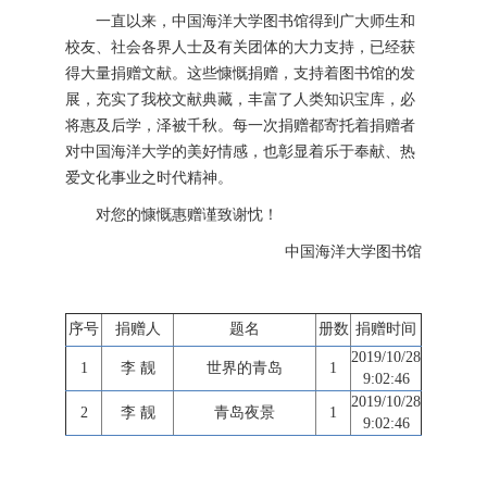
一直以来，中国海洋大学图书馆得到广大师生和
校友、社会各界人士及有关团体的大力支持，已经获
得大量捐赠文献。这些慷慨捐赠，支持着图书馆的发
展，充实了我校文献典藏，丰富了人类知识宝库，必
将惠及后学，泽被千秋。每一次捐赠都寄托着捐赠者
对中国海洋大学的美好情感，也彰显着乐于奉献、热
爱文化事业之时代精神。
对您的慷慨惠赠谨致谢忱！
中国海洋大学图书馆
序号
捐赠人
题名
册数
捐赠时间
2019/10/28
1
李 靓
世界的青岛
1
9:02:46
2019/10/28
2
李 靓
青岛夜景
1
9:02:46