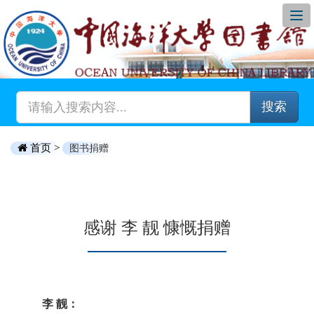
搜索
首页 >
图书捐赠
感谢 李 靓 慷慨捐赠
李 靓：