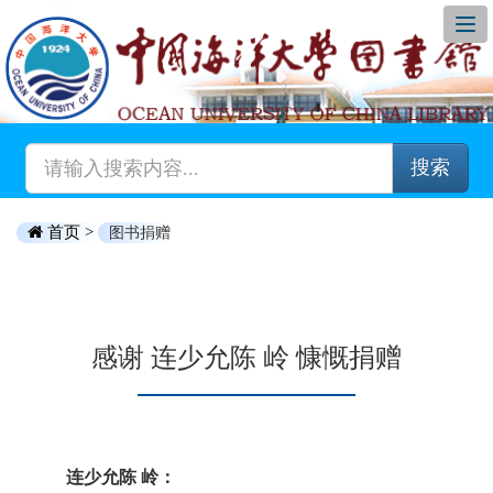
搜索
首页 >
图书捐赠
感谢 连少允陈 岭 慷慨捐赠
连少允陈 岭：