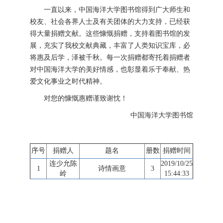
一直以来，中国海洋大学图书馆得到广大师生和
校友、社会各界人士及有关团体的大力支持，已经获
得大量捐赠文献。这些慷慨捐赠，支持着图书馆的发
展，充实了我校文献典藏，丰富了人类知识宝库，必
将惠及后学，泽被千秋。每一次捐赠都寄托着捐赠者
对中国海洋大学的美好情感，也彰显着乐于奉献、热
爱文化事业之时代精神。
对您的慷慨惠赠谨致谢忱！
中国海洋大学图书馆
序号
捐赠人
题名
册数
捐赠时间
连少允陈
2019/10/25
1
诗情画意
3
岭
15:44:33