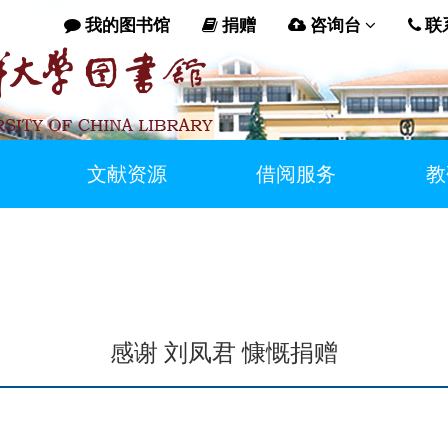
我的图书馆
捐赠
咨询台
联
文献资源
借阅服务
教
感谢 刘凤君 慷慨捐赠