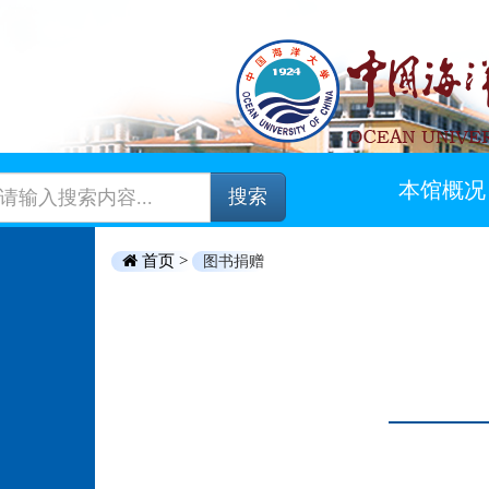
本馆概况
搜索
首页 >
图书捐赠