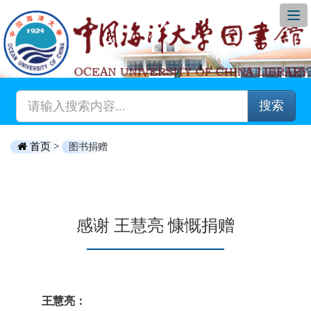
搜索
首页 >
图书捐赠
感谢 王慧亮 慷慨捐赠
王慧亮：