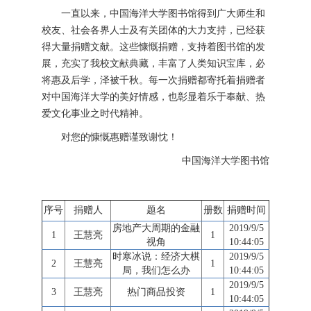
一直以来，中国海洋大学图书馆得到广大师生和
校友、社会各界人士及有关团体的大力支持，已经获
得大量捐赠文献。这些慷慨捐赠，支持着图书馆的发
展，充实了我校文献典藏，丰富了人类知识宝库，必
将惠及后学，泽被千秋。每一次捐赠都寄托着捐赠者
对中国海洋大学的美好情感，也彰显着乐于奉献、热
爱文化事业之时代精神。
对您的慷慨惠赠谨致谢忱！
中国海洋大学图书馆
序号
捐赠人
题名
册数
捐赠时间
房地产大周期的金融
2019/9/5
1
王慧亮
1
视角
10:44:05
时寒冰说：经济大棋
2019/9/5
2
王慧亮
1
局，我们怎么办
10:44:05
2019/9/5
3
王慧亮
热门商品投资
1
10:44:05