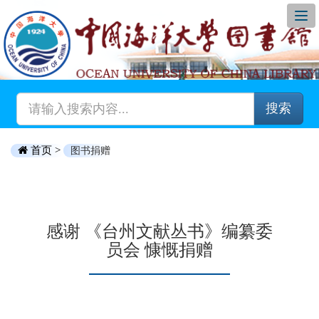
搜索
首页 >
图书捐赠
感谢 《台州文献丛书》编纂委
员会 慷慨捐赠