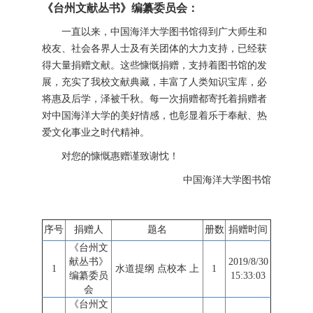
《台州文献丛书》编纂委员会：
一直以来，中国海洋大学图书馆得到广大师生和
校友、社会各界人士及有关团体的大力支持，已经获
得大量捐赠文献。这些慷慨捐赠，支持着图书馆的发
展，充实了我校文献典藏，丰富了人类知识宝库，必
将惠及后学，泽被千秋。每一次捐赠都寄托着捐赠者
对中国海洋大学的美好情感，也彰显着乐于奉献、热
爱文化事业之时代精神。
对您的慷慨惠赠谨致谢忱！
中国海洋大学图书馆
序号
捐赠人
题名
册数
捐赠时间
《台州文
献丛书》
2019/8/30
1
水道提纲 点校本 上
1
编纂委员
15:33:03
会
《台州文