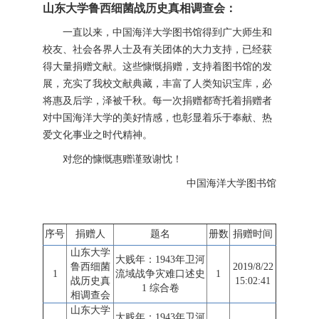
山东大学鲁西细菌战历史真相调查会：
一直以来，中国海洋大学图书馆得到广大师生和
校友、社会各界人士及有关团体的大力支持，已经获
得大量捐赠文献。这些慷慨捐赠，支持着图书馆的发
展，充实了我校文献典藏，丰富了人类知识宝库，必
将惠及后学，泽被千秋。每一次捐赠都寄托着捐赠者
对中国海洋大学的美好情感，也彰显着乐于奉献、热
爱文化事业之时代精神。
对您的慷慨惠赠谨致谢忱！
中国海洋大学图书馆
序号
捐赠人
题名
册数
捐赠时间
山东大学
大贱年：1943年卫河
鲁西细菌
2019/8/22
1
流域战争灾难口述史
1
战历史真
15:02:41
1 综合卷
相调查会
山东大学
大贱年：1943年卫河