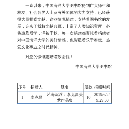
一直以来，中国海洋大学图书馆得到广大师生和
校友、社会各界人士及有关团体的大力支持，已经获
得大量捐赠文献。这些慷慨捐赠，支持着图书馆的发
展，充实了我校文献典藏，丰富了人类知识宝库，必
将惠及后学，泽被千秋。每一次捐赠都寄托着捐赠者
对中国海洋大学的美好情感，也彰显着乐于奉献、热
爱文化事业之时代精神。
对您的慷慨惠赠谨致谢忱！
中国海洋大学图书馆
序号
捐赠人
题名
册数
捐赠时间
艺海沉浮：李克昌美
2019/6/24
1
李克昌
10
术作品集
9:29:50