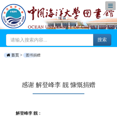
搜索
首页 >
图书捐赠
感谢 解登峰李 靓 慷慨捐赠
解登峰李 靓：