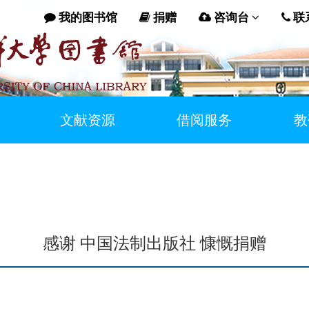
我的图书馆
捐赠
咨询台
联
文献资源
借阅服务
教
感谢 中国法制出版社 慷慨捐赠