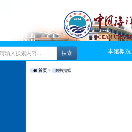
本馆概况
搜索
首页 >
图书捐赠