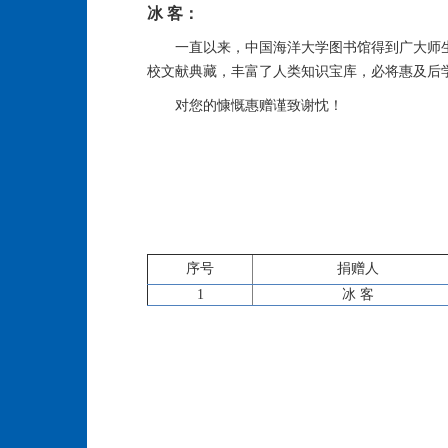
冰 客：
一直以来，中国海洋大学图书馆得到广大师
校文献典藏，丰富了人类知识宝库，必将惠及后
对您的慷慨惠赠谨致谢忱！
序号
捐赠人
1
冰 客