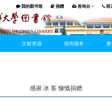
我的图书馆
捐赠
咨询台
联
文献资源
借阅服务
教
感谢 冰 客 慷慨捐赠