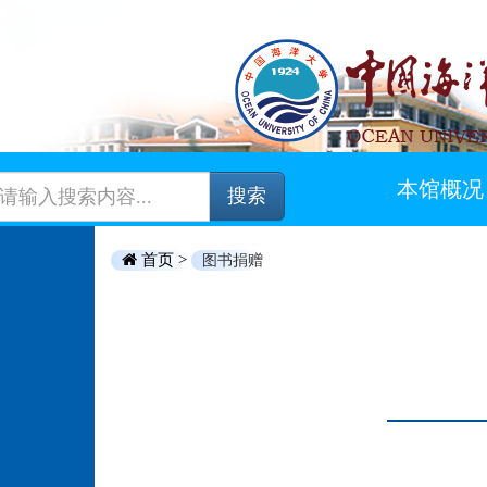
本馆概况
搜索
首页 >
图书捐赠