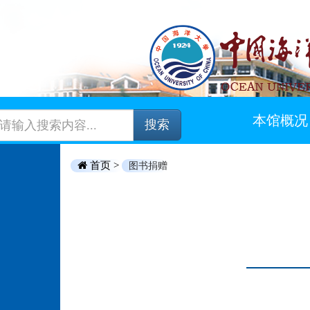
本馆概况
搜索
首页 >
图书捐赠