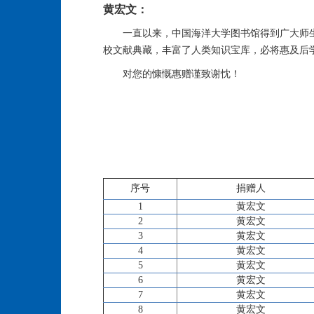
黄宏文：
一直以来，中国海洋大学图书馆得到广大师
校文献典藏，丰富了人类知识宝库，必将惠及后
对您的慷慨惠赠谨致谢忱！
序号
捐赠人
1
黄宏文
2
黄宏文
3
黄宏文
4
黄宏文
5
黄宏文
6
黄宏文
7
黄宏文
8
黄宏文