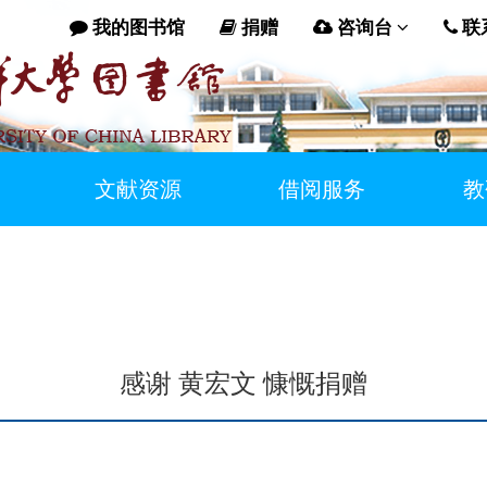
我的图书馆
捐赠
咨询台
联
文献资源
借阅服务
教
感谢 黄宏文 慷慨捐赠