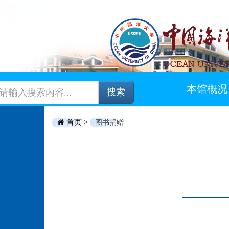
本馆概况
搜索
首页 >
图书捐赠