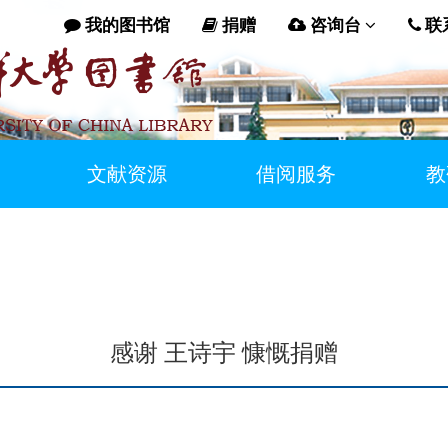
我的图书馆
捐赠
咨询台
联
文献资源
借阅服务
教
感谢 王诗宇 慷慨捐赠