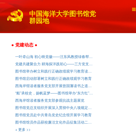
中国海洋大学图书馆党
群园地
● 党建动态 ●
一叶牵山海 初心映党徽——汪东风教授绿春帮扶事迹分享会成功举办
党建共建聚合力 耕海探洋践初心——三方党支部联合开展政绩观主题教育暨主题党日活动
图书馆举办树立和践行正确政绩观学习教育读书班
图书馆启动部署树立和践行正确政绩观学习教育
西海岸馆读者服务党支部开展曾国藩读书之道专题讲座
“船”承校史，扬帆蓝梦——图书馆举办“东方红”科考船主题讲座
西海岸馆读者服务党支部参观抗战主题展览
图书馆党总支组织开展深入贯彻中央八项规定精神学习教育专题宣讲和专题党课
图书馆党员赴中共青岛党史纪念馆开展学习教育
图书馆馆员作品获校廉洁文化作品征集活动二等奖
+ 更多 >>