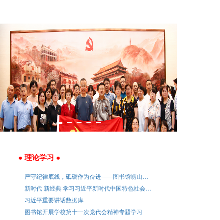
● 理论学习 ●
严守纪律底线，砥砺作为奋进——图书馆崂山第四党支部开展党纪学习教育专题党课
新时代 新经典 学习习近平新时代中国特色社会主义思想数字图书专栏
习近平重要讲话数据库
图书馆开展学校第十一次党代会精神专题学习