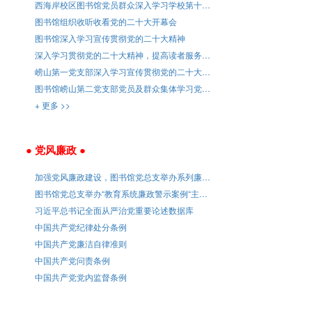
西海岸校区图书馆党员群众深入学习学校第十一次党代会精神
图书馆组织收听收看党的二十大开幕会
图书馆深入学习宣传贯彻党的二十大精神
深入学习贯彻党的二十大精神，提高读者服务质量 ——图书馆鱼山党支部召开党的二十大精神学习会
崂山第一党支部深入学习宣传贯彻党的二十大精神
图书馆崂山第二党支部党员及群众集体学习党的二十大精神
+ 更多 >>
● 党风廉政 ●
加强党风廉政建设，图书馆党总支举办系列廉政文化活动
图书馆党总支举办“教育系统廉政警示案例“主题展览
习近平总书记全面从严治党重要论述数据库
中国共产党纪律处分条例
中国共产党廉洁自律准则
中国共产党问责条例
中国共产党党内监督条例