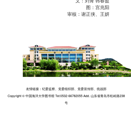
文：刘青 韩春盈
图：宫兆阳
审核：谢正侠、王妍
友情链接：
纪委监察、
党委组织部、
党委宣传部、
统战部
Copyright © 中国海洋大学图书馆 Tel:0532-66782055 Add. 山东省青岛市松岭路238
号