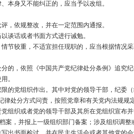
律、本身又不能纠正的，应当予以改组。
批评，依规整改，并在一定范围内通报。
当以谈话或者书面方式进行诫勉。
、情节较重，不适宜担任现职的，应当根据情况采
处分的，依照《中国共产党纪律处分条例》追究纪
使用。
权限的党组织作出。其中对党的领导干部，纪委（
纪律处分方式问责，按照党章和有关党内法规规
责党组织或者党的领导干部及其所在党组织宣布并
人档案，并报上一级组织部门备案；涉及组织调整
关写出书面检讨，并在民主生活会或者其他党的会