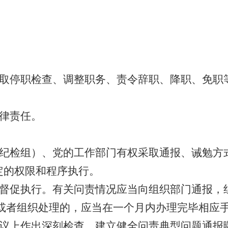
取停职检查、调整职务、责令辞职、降职、免职
律责任。
纪检组）、党的工作部门有权采取通报、诫勉方
定的权限和程序执行。
督促执行。有关问责情况应当向组织部门通报，
或者组织处理的，应当在一个月内办理完毕相应
议上作出深刻检查。建立健全问责典型问题通报