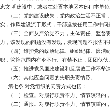
态文 明建设中，或者在处置本地区本部门本单
（二）党的建设缺失，党内政治生活不正常
实，作风建设流于形式，干部选拔任用工作中问
（三）全面从严治党不力，主体责任、监督
力，该发现的问题没有发现，发现问题不报告不
（四）维护党的政治纪律、组织纪律、廉洁
职，管辖范围内有令不行、有禁不止，团团伙伙
（五）推进党风廉政建设和反腐败工作不坚
（六）其他应当问责的失职失责情形。
第七条 对党组织的问责方式包括：
（一）检查。对履行职责不力、情节较轻的
（二）通报。对履行职责不力、情节较重的