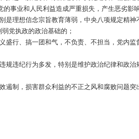
党的事业和人民利益造成严重损失，产生恶劣影
别是理想信念宗旨教育薄弱，中央八项规定精神
削弱党执政的政治基础的；
义盛行、搞一团和气，不负责、不担当，党内监
违规违纪行为多发，特别是维护政治纪律和政治
效遏制，损害群众利益的不正之风和腐败问题突