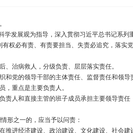
。
、科学发展观为指导，深入贯彻习近平总书记系列
做到有权必有责、有责要担当、失责必追究，落实
后、治病救人，分级负责、层层落实责任。
织和党的领导干部的主体责任、监督责任和领导
员，重点是主要负责人。
负责人和直接主管的班子成员承担主要领导责任
列情形之一的，应当予以问责：
在推进经济建设、政治建设、文化建设、社会建