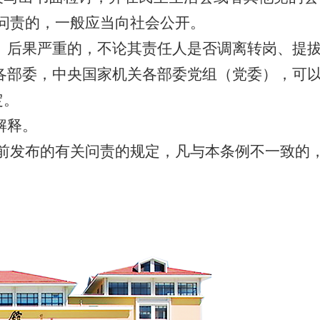
问责的，一般应当向社会公开。
、后果严重的，不论其责任人是否调离转岗、提
各部委，中央国家机关各部委党组（党委），可
定。
解释。
。此前发布的有关问责的规定，凡与本条例不一致的