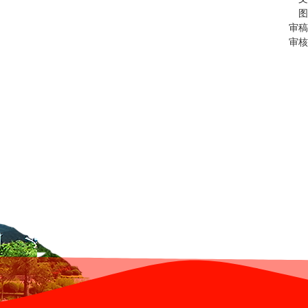
图
审稿
审核