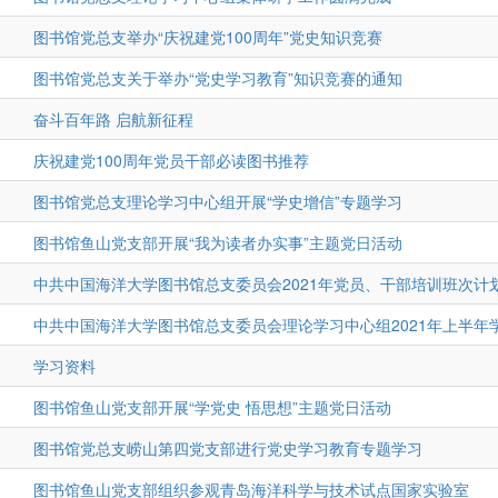
图书馆党总支举办“庆祝建党100周年”党史知识竞赛
图书馆党总支关于举办“党史学习教育”知识竞赛的通知
奋斗百年路 启航新征程
庆祝建党100周年党员干部必读图书推荐
图书馆党总支理论学习中心组开展“学史增信”专题学习
图书馆鱼山党支部开展“我为读者办实事”主题党日活动
中共中国海洋大学图书馆总支委员会2021年党员、干部培训班次计
中共中国海洋大学图书馆总支委员会理论学习中心组2021年上半年
学习资料
图书馆鱼山党支部开展“学党史 悟思想”主题党日活动
图书馆党总支崂山第四党支部进行党史学习教育专题学习
图书馆鱼山党支部组织参观青岛海洋科学与技术试点国家实验室