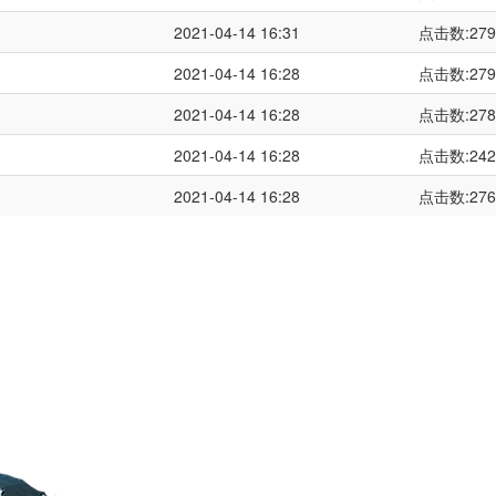
2021-04-14 16:31
点击数:279
2021-04-14 16:28
点击数:279
2021-04-14 16:28
点击数:278
2021-04-14 16:28
点击数:242
2021-04-14 16:28
点击数:276