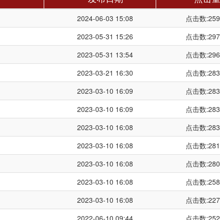
2024-06-03 15:08
点击数:259
2023-05-31 15:26
点击数:297
2023-05-31 13:54
点击数:296
2023-03-21 16:30
点击数:283
2023-03-10 16:09
点击数:283
2023-03-10 16:09
点击数:283
2023-03-10 16:08
点击数:283
2023-03-10 16:08
点击数:281
2023-03-10 16:08
点击数:280
2023-03-10 16:08
点击数:258
2023-03-10 16:08
点击数:227
2022-06-10 09:44
点击数:252